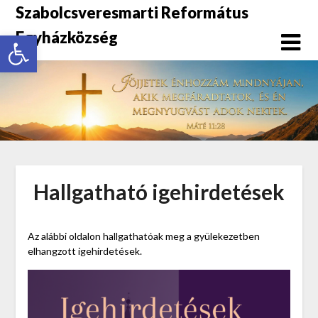
Szabolcsveresmarti Református
Eszköztár megnyitása
Egyházközség
Hallgatható igehirdetések
Az alábbi oldalon hallgathatóak meg a gyülekezetben
elhangzott igehirdetések.